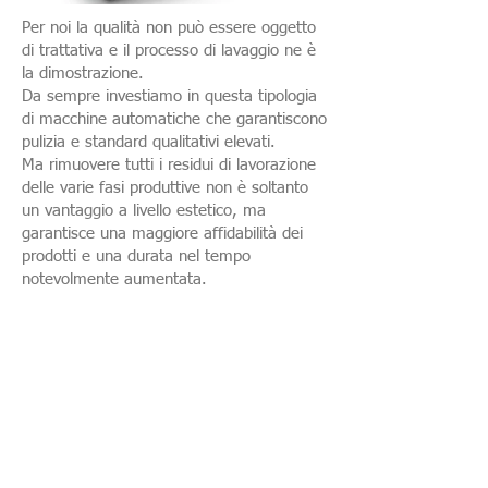
Per noi la qualità non può essere oggetto
di trattativa e il processo di lavaggio ne è
la dimostrazione.
Da sempre investiamo in questa tipologia
di macchine automatiche che garantiscono
pulizia e standard qualitativi elevati.
Ma rimuovere tutti i residui di lavorazione
delle varie fasi produttive non è soltanto
un vantaggio a livello estetico, ma
garantisce una maggiore affidabilità dei
prodotti e una durata nel tempo
notevolmente aumentata.
ELTREV S.r.l.
Via XXV Aprile, n.5 - Zona Ind.le
Pietrarossa - 06039 TREVI (PG)Info:
eltrev@eltrev.com
www.eltrev.com
| Tel:
0742/780559 Fax: 0742/386777Iscrizione
Registro Imprese Perugia
C.F. e P.IVA:
01190440543
REA 128410 Capitale
Sociale 50.000€ i.v. SDI 0G6TBBX